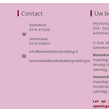
Contact
Uw be
Wij bezor
Bennekom
Ook bezo
0318-414266
Achterber
Veenendaal
U kunt ui
0318-554004
Bennekom
info@banketbakkerijmekking.nl
Benneko
maandag: 
veenendaal@banketbakkerijmekking.nl
dinsdag t/
zaterdag: 
Veenenda
maandag t
Donderdag 
zaterdag: 
Let op:
openings