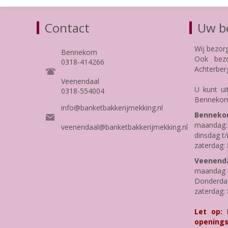
Contact
Uw be
Wij bezor
Bennekom
Ook bezo
0318-414266
Achterber
Veenendaal
U kunt ui
0318-554004
Bennekom
info@banketbakkerijmekking.nl
Benneko
maandag: 
veenendaal@banketbakkerijmekking.nl
dinsdag t/
zaterdag: 
Veenenda
maandag t
Donderdag 
zaterdag: 
Let op:
openings