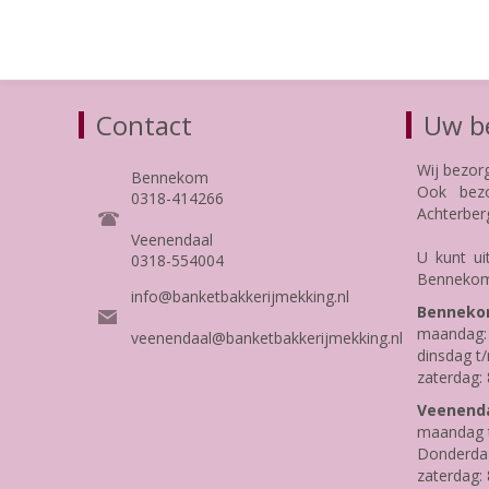
Contact
Uw be
Wij bezor
Bennekom
Ook bezo
0318-414266
Achterber
Veenendaal
U kunt ui
0318-554004
Bennekom
info@banketbakkerijmekking.nl
Benneko
maandag: 
veenendaal@banketbakkerijmekking.nl
dinsdag t/
zaterdag: 
Veenenda
maandag t
Donderdag 
zaterdag: 