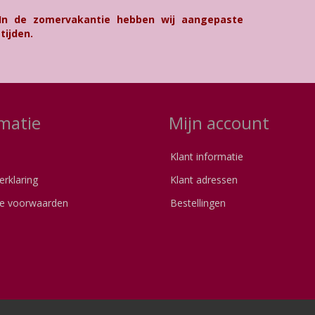
 In de zomervakantie hebben wij aangepaste
tijden.
matie
Mijn account
Klant informatie
erklaring
Klant adressen
e voorwaarden
Bestellingen
s