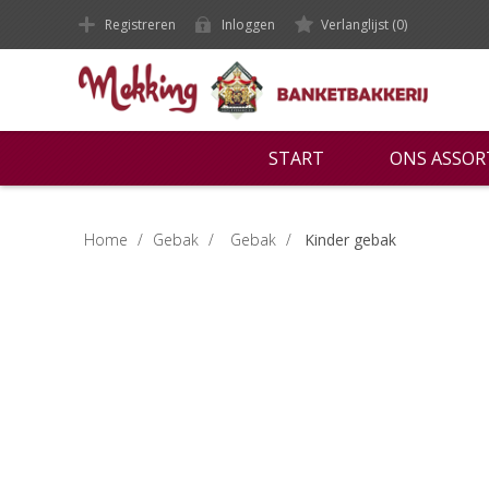
Registreren
Inloggen
Verlanglijst
(0)
START
ONS ASSO
Home
/
Gebak
/
Gebak
/
Kinder gebak