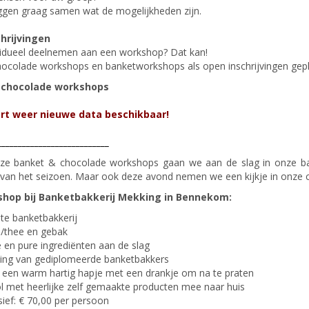
gen graag samen wat de mogelijkheden zijn.
hrijvingen
ividueel deelnemen aan een workshop? Dat kan!
hocolade workshops en banketworkshops als open inschrijvingen gep
 chocolade workshops
rt weer nieuwe data beschikbaar!
___________________________
nze banket & chocolade workshops gaan we aan de slag in onze b
van het seizoen. Maar ook deze avond nemen we een kijkje in onze ch
shop bij Banketbakkerij Mekking in Bennekom:
te banketbakkerij
e/thee en gebak
 en pure ingrediënten aan de slag
ding van gediplomeerde banketbakkers
een warm hartig hapje met een drankje om na te praten
l met heerlijke zelf gemaakte producten mee naar huis
sief: € 70,00 per persoon