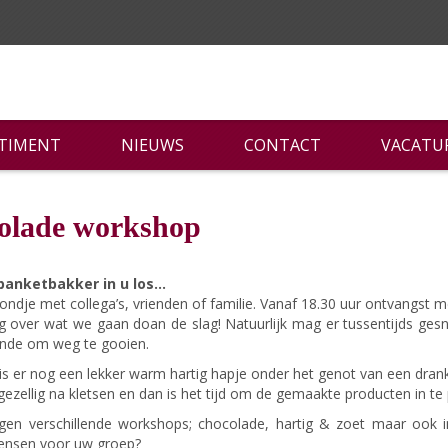
RTIMENT
NIEUWS
CONTACT
VACATU
olade workshop
banketbakker in u los…
vondje met collega’s, vrienden of familie. Vanaf 18.30 uur ontvangst me
eg over wat we gaan doan de slag! Natuurlijk mag er tussentijds ge
onde om weg te gooien.
is er nog een lekker warm hartig hapje onder het genot van een drank
ezellig na kletsen en dan is het tijd om de gemaakte producten in 
en verschillende workshops; chocolade, hartig & zoet maar ook in
wensen voor uw groep?