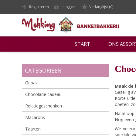
Registreren
Inloggen
Verlanglijst
(0)
START
ONS ASSO
Choc
CATEGORIEEN
Gebak
Maak de 
Gezellig a
Chocolade cadeau
Korte uitl
opeten; z
Relatiegeschenken
Na afloop 
Macarons
Nog even g
We verzorg
Taarten
speciale 