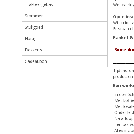
Trakteergebak
We overleg
Stammen
Open insc
Wilt u ind
Stukgoed
Er staan c
Banket &
Hartig
Binnenko
Desserts
Cadeaubon
___________
Tijdens o
producten 
Een work
In een éch
Met koffi
Met lokale
Onder lei
Na afloop 
Een tas vo
Alles inclu