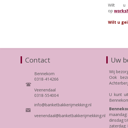
Wilt u 
op
works
Wilt u ge
Contact
Uw be
Wij bezor
Bennekom
Ook bezo
0318-414266
Achterber
Veenendaal
U kunt ui
0318-554004
Bennekom
info@banketbakkerijmekking.nl
Benneko
maandag: 
veenendaal@banketbakkerijmekking.nl
dinsdag t/
zaterdag: 