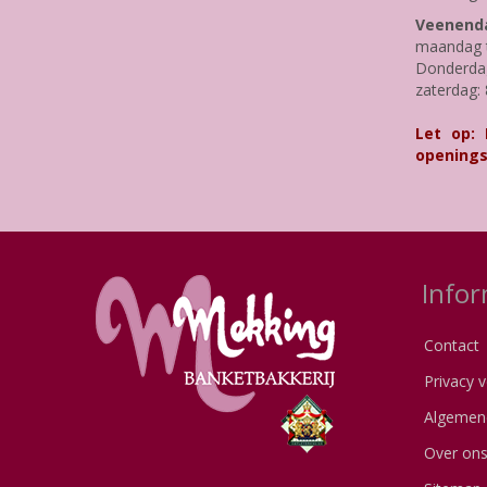
Veenenda
maandag t
Donderdag 
zaterdag: 
Let op:
openings
Infor
Contact
Privacy v
Algemen
Over on