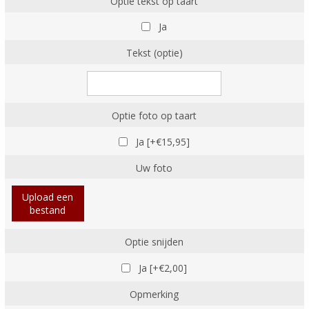
Optie tekst op taart
Ja
Tekst (optie)
Optie foto op taart
Ja [+€15,95]
Uw foto
Upload een
bestand
Optie snijden
Ja [+€2,00]
Opmerking