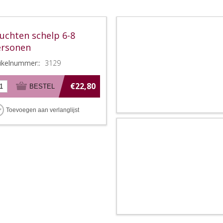
uchten schelp 6-8
ersonen
tikelnummer::
3129
€22,80