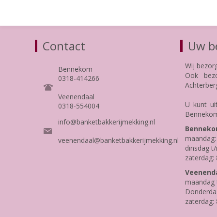
Contact
Uw be
Wij bezor
Bennekom
Ook bezo
0318-414266
Achterber
Veenendaal
U kunt ui
0318-554004
Bennekom
info@banketbakkerijmekking.nl
Benneko
maandag: 
veenendaal@banketbakkerijmekking.nl
dinsdag t/
zaterdag: 
Veenenda
maandag t
Donderdag 
zaterdag: 