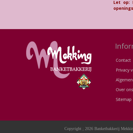
Let op:
openings
Infor
Contact
Privacy v
Algemen
Over on
Sitemap
Copyright ; 2026 Banketbakkerij Mekkin