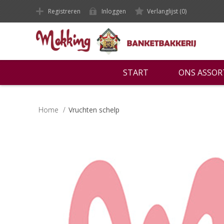
Registreren
Inloggen
Verlanglijst
(0)
START
ONS ASSO
Home
/
Vruchten schelp