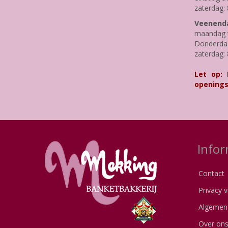
zaterdag: 
Veenenda
maandag t
Donderdag 
zaterdag: 
Let op:
openings
Infor
Contact
Privacy v
Algemen
Over on