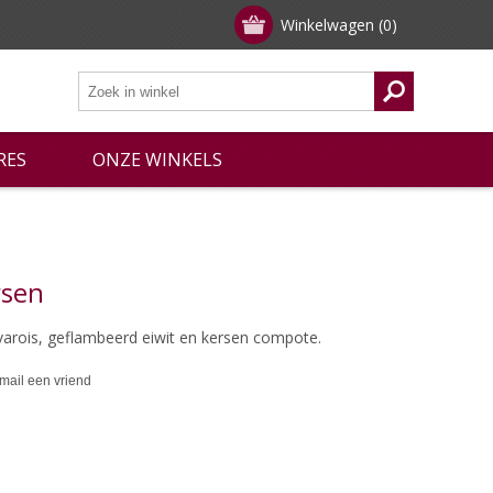
Winkelwagen
(0)
RES
ONZE WINKELS
rsen
rois, geflambeerd eiwit en kersen compote.