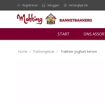
Registreren
Inloggen
Verlanglijst
(0)
START
ONS ASSO
Home
/
Trakteergebak
/
Trakteer yoghurt kersen