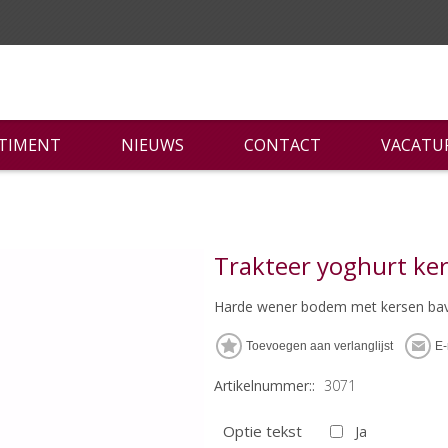
RTIMENT
NIEUWS
CONTACT
VACATU
Trakteer yoghurt ke
Harde wener bodem met kersen bava
Artikelnummer::
3071
Optie tekst
Ja