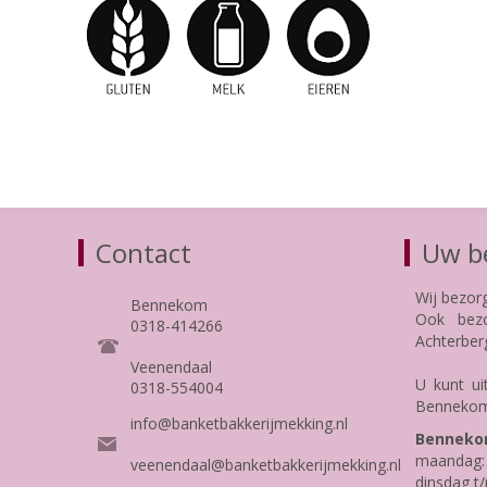
Contact
Uw be
Wij bezor
Bennekom
Ook bezo
0318-414266
Achterber
Veenendaal
U kunt ui
0318-554004
Bennekom
info@banketbakkerijmekking.nl
Benneko
maandag: 
veenendaal@banketbakkerijmekking.nl
dinsdag t/