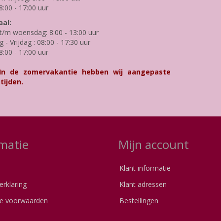
8:00 - 17:00 uur
al:
/m woensdag: 8:00 - 13:00 uur
- Vrijdag : 08:00 - 17:30 uur
8:00 - 17:00 uur
 In de zomervakantie hebben wij aangepaste
tijden.
matie
Mijn account
Klant informatie
erklaring
Klant adressen
e voorwaarden
Bestellingen
s