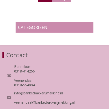
CATEGORIEEN
Contact
Bennekom
0318-414266
Veenendaal
0318-554004
info@banketbakkerijmekking.nl
veenendaal@banketbakkerijmekking.nl