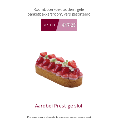
Roomboterkoek bodem, gele
banketbakkersroom, vers gesorteerd
fruit afgewerkt met verse slagroom.
€17,25
Aardbei Prestige slof
Roomboterkoek bodem met aardbei