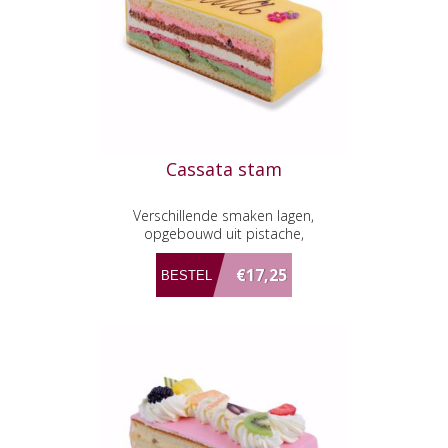
Cassata stam
Verschillende smaken lagen,
opgebouwd uit pistache,
frambozencake, kirsch,
chocoladecake en chipolata,
€17,25
afgewerkt met marsepein.