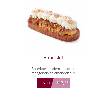
Appelslof
Boterkoek bodem, appel en
meegebakken amandelspijs,
afgewerkt met verse slagroom
€17,25