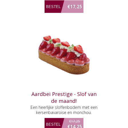
€17,25
Aardbei Prestige - Slof van
de maand!
Een heerlijke sloffenbodem met een
kersenbavaroise en monchou.
€17,25
€14,25