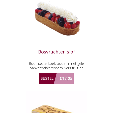
Bosvruchten slof
Roomboterkoek bodem met gele
banketbakkersroom, vers fruit en
slagroom.
€17,25