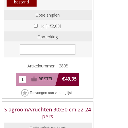
bestand
Optie snijden
Ja [+€2,00]
Opmerking
Artikelnummer::
2808
€49,35
Slagroom/vruchten 30x30 cm 22-24
pers
Optie tekst op taart