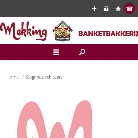
Home
/
Slagr.haz.sch taart