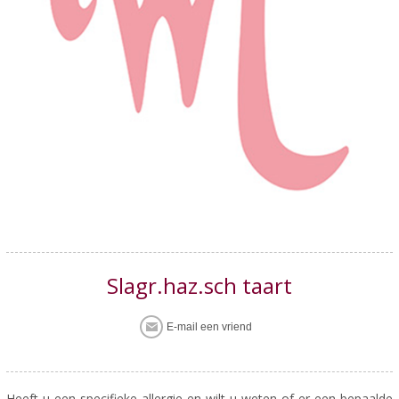
Slagr.haz.sch taart
Heeft u een specifieke allergie en wilt u weten of er een bepaalde