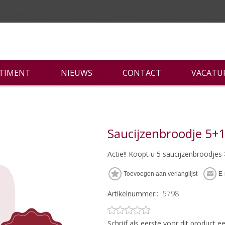
RTIMENT
NIEUWS
CONTACT
VACATU
Saucijzenbroodje 5+1
Actie!! Koopt u 5 saucijzenbroodjes > 
Artikelnummer::
5798
Schrijf als eerste voor dit product 