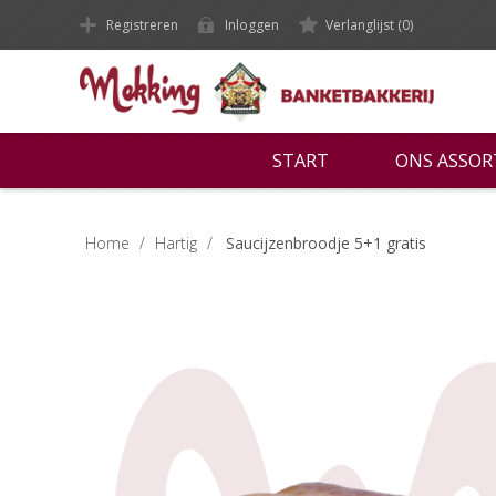
Registreren
Inloggen
Verlanglijst
(0)
START
ONS ASSO
Home
/
Hartig
/
Saucijzenbroodje 5+1 gratis