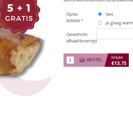
Optie
Nee
WARM
*
Ja graag warm
Gewenste
afhaal/levertijd
€16,50
€13,75