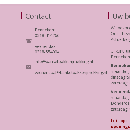
Contact
Uw be
Wij bezor
Bennekom
Ook bezo
0318-414266
Achterber
Veenendaal
U kunt ui
0318-554004
Bennekom
info@banketbakkerijmekking.nl
Benneko
maandag: 
veenendaal@banketbakkerijmekking.nl
dinsdag t/
zaterdag: 
Veenenda
maandag t
Donderdag 
zaterdag: 
Let op:
openings