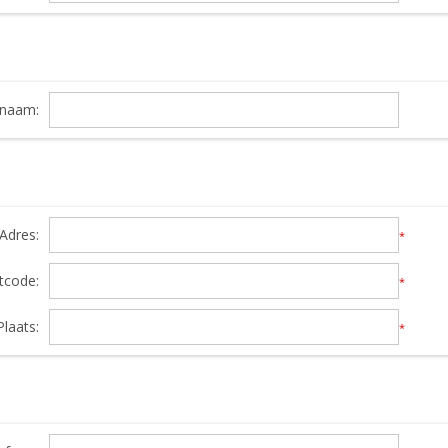
snaam:
Adres:
*
tcode:
*
Plaats:
*