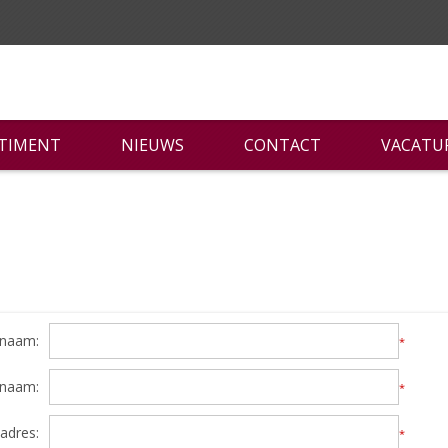
RTIMENT
NIEUWS
CONTACT
VACATU
naam:
*
rnaam:
*
adres:
*