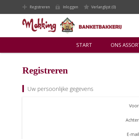
Registreren
Inloggen
Verlanglijst
(0)
START
ONS ASSO
Registreren
Uw persoonlijke gegevens
Voor
Achte
E-mail