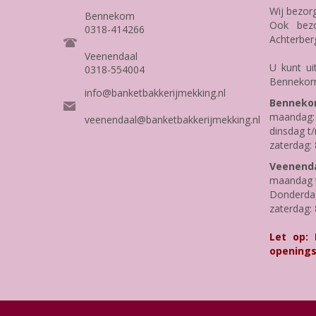
Wij bezor
Bennekom
Ook bezo
0318-414266
Achterber
Veenendaal
U kunt ui
0318-554004
Bennekom
info@banketbakkerijmekking.nl
Benneko
maandag: 
veenendaal@banketbakkerijmekking.nl
dinsdag t/
zaterdag: 
Veenenda
maandag t
Donderdag 
zaterdag: 
Let op:
openings