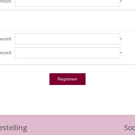
efoon:
*
oord:
*
woord:
*
stelling
Soc