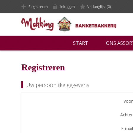
Registreren
Inloggen
Verlanglijst
(0)
START
ONS ASSO
Registreren
Uw persoonlijke gegevens
Voor
Achte
E-mail