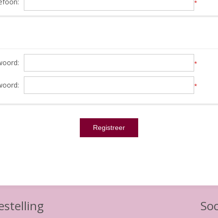
efoon:
*
oord:
*
woord:
*
stelling
Soc