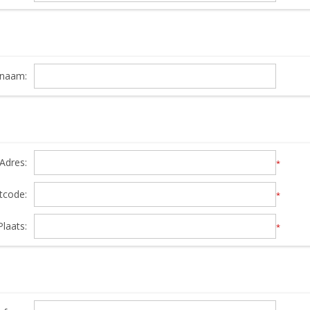
snaam:
Adres:
*
tcode:
*
Plaats:
*