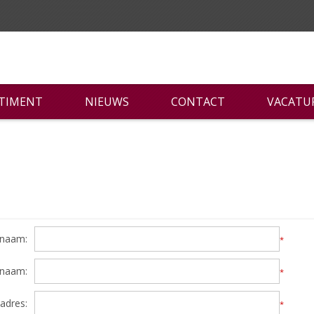
RTIMENT
NIEUWS
CONTACT
VACATU
naam:
*
rnaam:
*
adres:
*