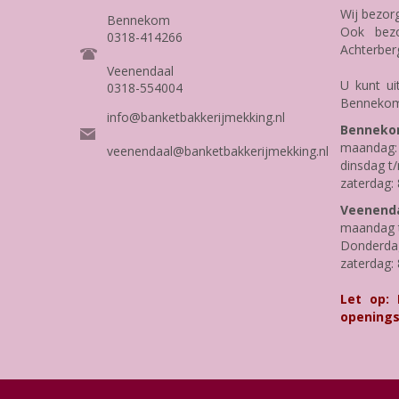
Wij bezor
Bennekom
Ook bezo
0318-414266
Achterber
Veenendaal
U kunt ui
0318-554004
Bennekom
info@banketbakkerijmekking.nl
Benneko
maandag: 
veenendaal@banketbakkerijmekking.nl
dinsdag t/
zaterdag: 
Veenenda
maandag t
Donderdag 
zaterdag: 
Let op:
openings