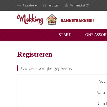
Registreren
Inloggen
Verlanglijst
(0)
START
ONS ASSO
Registreren
Uw persoonlijke gegevens
Voor
Achte
E-mail