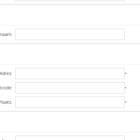
snaam:
Adres:
*
tcode:
*
Plaats:
*