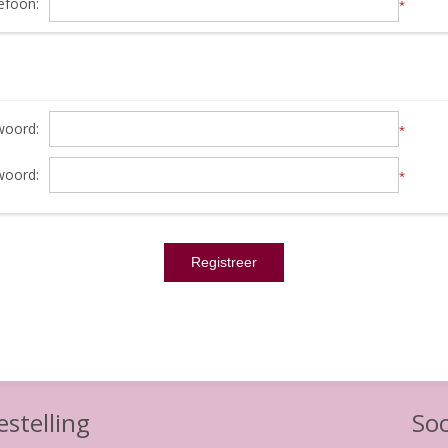
efoon:
*
oord:
*
woord:
*
stelling
Soc