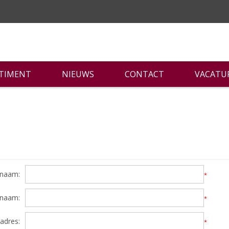
RTIMENT
NIEUWS
CONTACT
VACATU
naam:
*
rnaam:
*
adres:
*