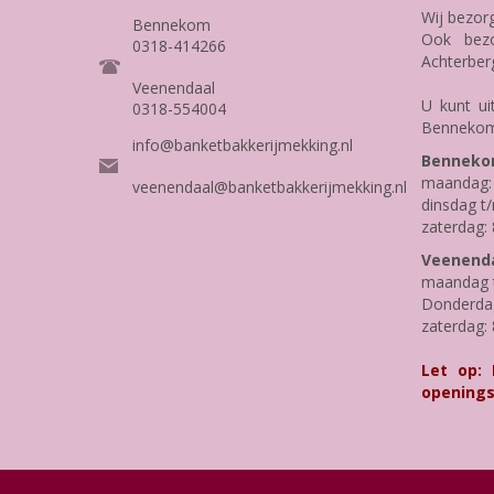
Wij bezor
Bennekom
Ook bezo
0318-414266
Achterber
Veenendaal
U kunt ui
0318-554004
Bennekom
info@banketbakkerijmekking.nl
Benneko
maandag: 
veenendaal@banketbakkerijmekking.nl
dinsdag t/
zaterdag: 
Veenenda
maandag t
Donderdag 
zaterdag: 
Let op:
openings