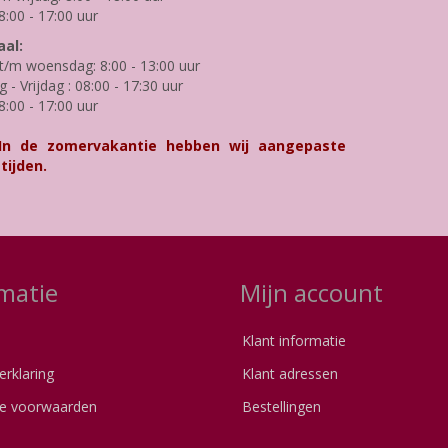
8:00 - 17:00 uur
al:
/m woensdag: 8:00 - 13:00 uur
- Vrijdag : 08:00 - 17:30 uur
8:00 - 17:00 uur
 In de zomervakantie hebben wij aangepaste
tijden.
matie
Mijn account
Klant informatie
erklaring
Klant adressen
e voorwaarden
Bestellingen
s