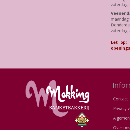
zaterdag: 
Veenenda
maandag t
Donderdag 
zaterdag: 
Let op:
openings
Infor
Contact
Privacy v
Algemen
Over on