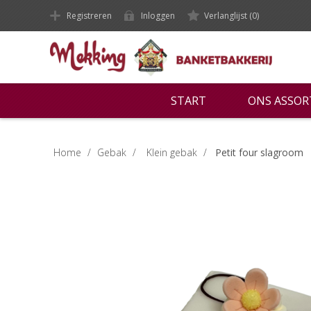
Registreren
Inloggen
Verlanglijst
(0)
START
ONS ASSO
Home
/
Gebak
/
Klein gebak
/
Petit four slagroom