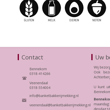
Contact
Uw be
Wij bezor
Bennekom
Ook bezo
0318-414266
Achterber
Veenendaal
U kunt ui
0318-554004
Bennekom
info@banketbakkerijmekking.nl
Benneko
maandag: 
veenendaal@banketbakkerijmekking.nl
dinsdag t/