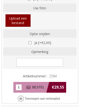
Uw foto
Upload een
bestand
Optie snijden
Ja [+€2,00]
Opmerking
Artikelnummer::
2584
€29,55