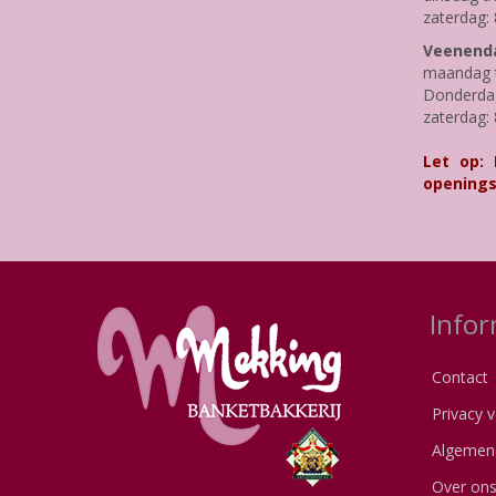
zaterdag: 
Veenenda
maandag t
Donderdag 
zaterdag: 
Let op:
openings
Infor
Contact
Privacy v
Algemen
Over on