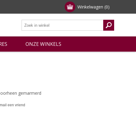
Winkelwagen
(0)
RES
ONZE WINKELS
rdoorheen gemarmerd