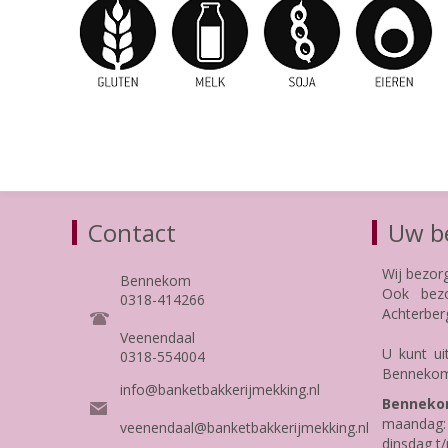
Contact
Uw be
Wij bezor
Bennekom
Ook bezo
0318-414266
Achterber
Veenendaal
U kunt ui
0318-554004
Bennekom
info@banketbakkerijmekking.nl
Benneko
maandag: 
veenendaal@banketbakkerijmekking.nl
dinsdag t/