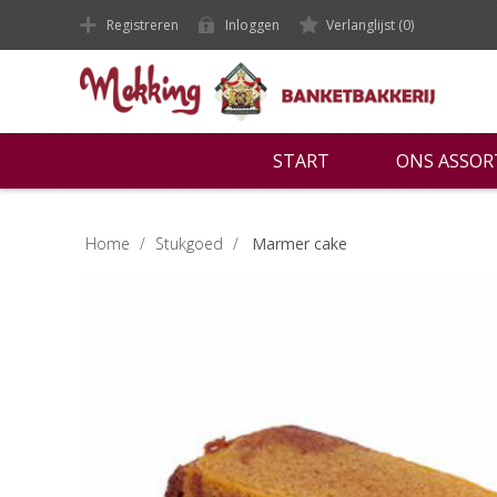
Registreren
Inloggen
Verlanglijst
(0)
START
ONS ASSO
Home
/
Stukgoed
/
Marmer cake