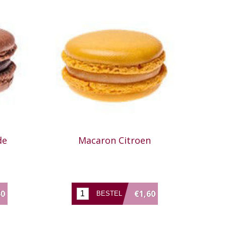
de
Macaron Citroen
60
€1,60