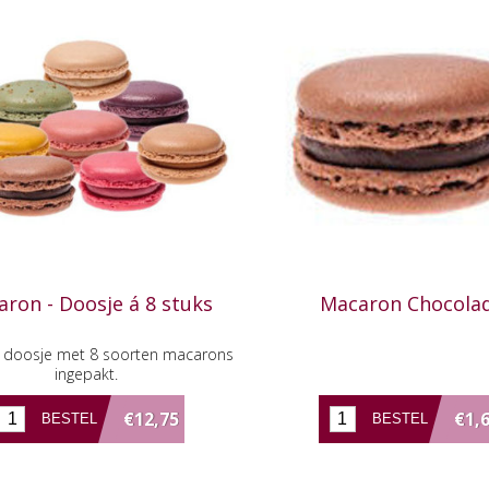
ron - Doosje á 8 stuks
Macaron Chocola
e doosje met 8 soorten macarons
ingepakt.
€12,75
€1,