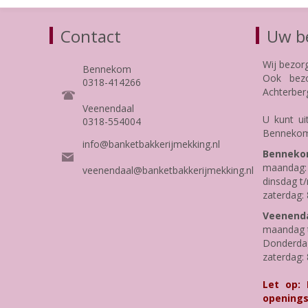
Contact
Uw be
Wij bezor
Bennekom
Ook bezo
0318-414266
Achterber
Veenendaal
U kunt ui
0318-554004
Bennekom
info@banketbakkerijmekking.nl
Benneko
maandag: 
veenendaal@banketbakkerijmekking.nl
dinsdag t/
zaterdag: 
Veenenda
maandag t
Donderdag 
zaterdag: 
Let op:
openings