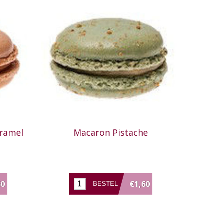
ramel
Macaron Pistache
60
€1,60