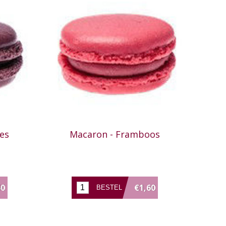
es
Macaron - Framboos
60
€1,60