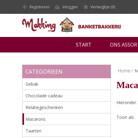
Registreren
Inloggen
Verlanglijst
(0)
START
ONS ASSO
CATEGORIEEN
Home
/
M
Maca
Gebak
Chocolade cadeau
Hieronder 
Relatiegeschenken
Toon als
Macarons
Taarten