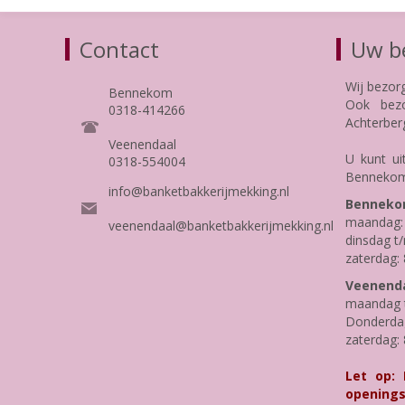
Contact
Uw be
Wij bezor
Bennekom
Ook bezo
0318-414266
Achterber
Veenendaal
U kunt ui
0318-554004
Bennekom
info@banketbakkerijmekking.nl
Benneko
maandag: 
veenendaal@banketbakkerijmekking.nl
dinsdag t/
zaterdag: 
Veenenda
maandag t
Donderdag 
zaterdag: 
Let op:
openings