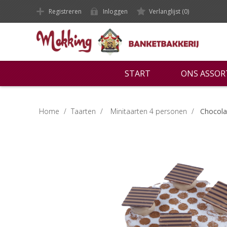
Registreren
Inloggen
Verlanglijst
(0)
START
ONS ASSO
Home
/
Taarten
/
Minitaarten 4 personen
/
Chocolad