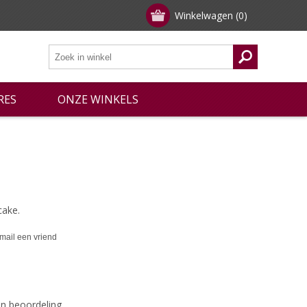
Winkelwagen
(0)
RES
ONZE WINKELS
ake.
een beoordeling