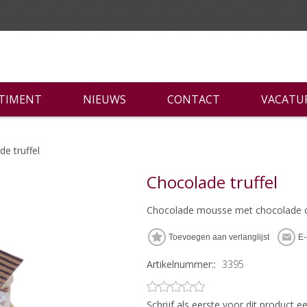
RTIMENT
NIEUWS
CONTACT
VACATU
e truffel
Chocolade truffel
Chocolade mousse met chocolade c
Artikelnummer::
3395
Schrijf als eerste voor dit product 