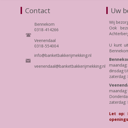
Contact
Uw be
Wij bezor
Bennekom
Ook bezo
0318-414266
Achterber
Veenendaal
U kunt ui
0318-554004
Bennekom
info@banketbakkerijmekking.nl
Benneko
maandag: 
veenendaal@banketbakkerijmekking.nl
dinsdag t/
zaterdag: 
Veenenda
maandag t
Donderdag 
zaterdag: 
Let op:
openings