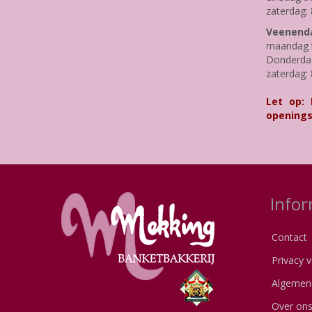
zaterdag: 
Veenenda
maandag t
Donderdag 
zaterdag: 
Let op:
openings
Infor
Contact
Privacy v
Algemen
Over on