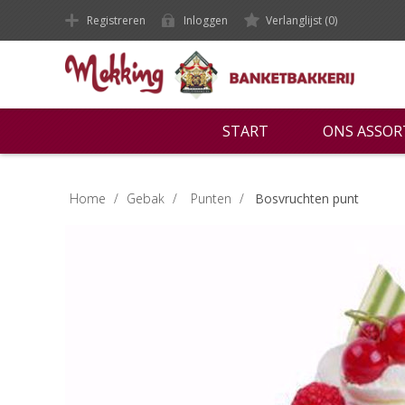
Registreren
Inloggen
Verlanglijst
(0)
START
ONS ASSO
Home
/
Gebak
/
Punten
/
Bosvruchten punt