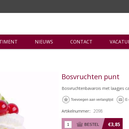
RTIMENT
NIEUWS
CONTACT
VACATU
Bosvruchten punt
Bosvruchtenbavarois met laagjes c
Artikelnummer::
2098
€3,85