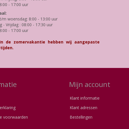
8:00 - 17:00 uur
al:
/m woensdag: 8:00 - 13:00 uur
- Vrijdag : 08:00 - 17:30 uur
8:00 - 17:00 uur
 In de zomervakantie hebben wij aangepaste
tijden.
matie
Mijn account
Klant informatie
erklaring
Klant adressen
e voorwaarden
Bestellingen
s