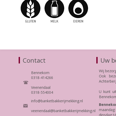
Contact
Uw be
Wij bezor
Bennekom
Ook bezo
0318-414266
Achterber
Veenendaal
U kunt ui
0318-554004
Bennekom
info@banketbakkerijmekking.nl
Benneko
maandag: 
veenendaal@banketbakkerijmekking.nl
dinsdag t/