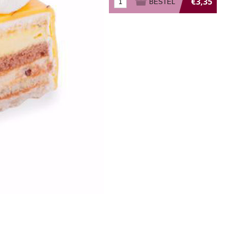
€3,35