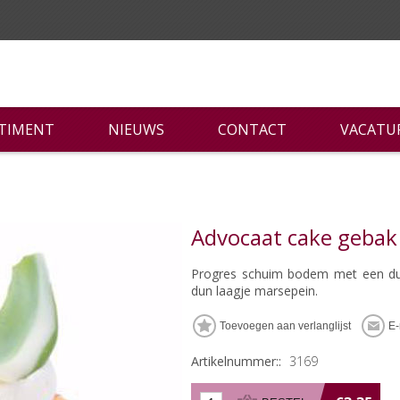
RTIMENT
NIEUWS
CONTACT
VACATU
Advocaat cake gebak
Progres schuim bodem met een dun
dun laagje marsepein.
Artikelnummer::
3169