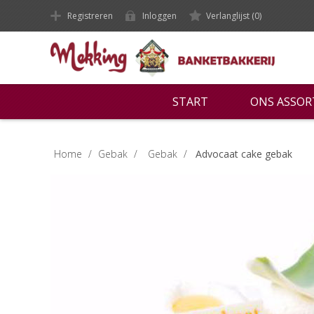
Registreren
Inloggen
Verlanglijst
(0)
START
ONS ASSO
Home
/
Gebak
/
Gebak
/
Advocaat cake gebak