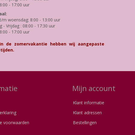
8:00 - 17:00 uur
al:
/m woensdag: 8:00 - 13:00 uur
- Vrijdag : 08:00 - 17:30 uur
8:00 - 17:00 uur
 In de zomervakantie hebben wij aangepaste
tijden.
matie
Mijn account
Klant informatie
erklaring
Klant adressen
e voorwaarden
Bestellingen
s