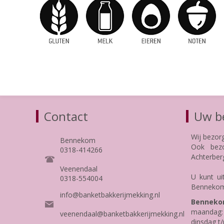
Contact
Uw be
Wij bezor
Bennekom
Ook bezo
0318-414266
Achterber
Veenendaal
U kunt ui
0318-554004
Bennekom
info@banketbakkerijmekking.nl
Benneko
maandag: 
veenendaal@banketbakkerijmekking.nl
dinsdag t/