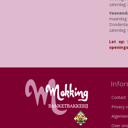
zaterdag: 
Veenenda
maandag t
Donderdag 
zaterdag: 
Let op:
openings
Infor
Contact
Privacy v
Algemen
Over on