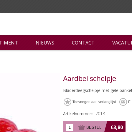
RTIMENT
NIEUWS
CONTACT
VACATU
Aardbei schelpje
Bladerdeegschelpje met gele banke
Artikelnummer::
2018
€3,80