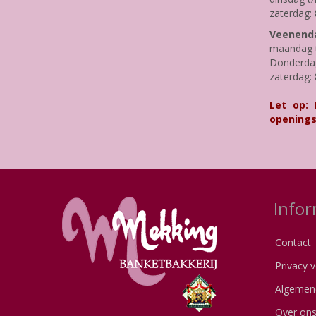
zaterdag: 
Veenenda
maandag t
Donderdag 
zaterdag: 
Let op:
openings
Infor
Contact
Privacy v
Algemen
Over on