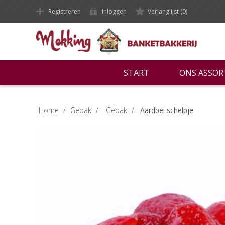
Registreren
Inloggen
Verlanglijst
(0)
START
ONS ASSO
Home
/
Gebak
/
Gebak
/
Aardbei schelpje