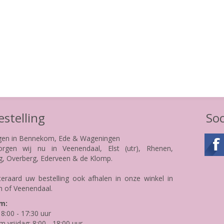
stelling
Soc
gen in Bennekom, Ede & Wageningen
rgen wij nu in Veenendaal, Elst (utr), Rhenen,
g, Overberg, Ederveen & de Klomp.
teraard uw bestelling ook afhalen in onze winkel in
 of Veenendaal.
m:
8:00 - 17:30 uur
m vrijdag: 8:00 - 18:00 uur