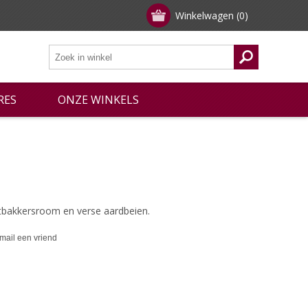
Winkelwagen
(0)
RES
ONZE WINKELS
tbakkersroom en verse aardbeien.