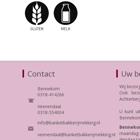
Contact
Uw be
Wij bezor
Bennekom
Ook bezo
0318-414266
Achterber
Veenendaal
U kunt ui
0318-554004
Bennekom
info@banketbakkerijmekking.nl
Benneko
maandag: 
veenendaal@banketbakkerijmekking.nl
dinsdag t/