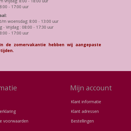
m vrijdag: 8:00 - 18:00 uur
8:00 - 17:00 uur
al:
/m woensdag: 8:00 - 13:00 uur
- Vrijdag : 08:00 - 17:30 uur
8:00 - 17:00 uur
 In de zomervakantie hebben wij aangepaste
tijden.
matie
Mijn account
Klant informatie
erklaring
Klant adressen
e voorwaarden
Bestellingen
s