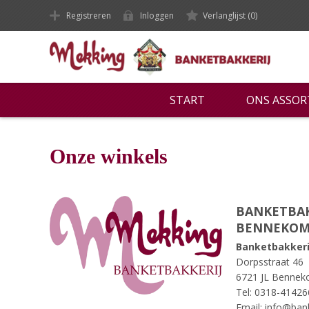
Registreren
Inloggen
Verlanglijst
(0)
START
ONS ASSO
Onze winkels
BANKETBAK
BENNEKO
Banketbakkeri
Dorpsstraat 46
6721 JL Benne
Tel: 0318-41426
Email: info@ban