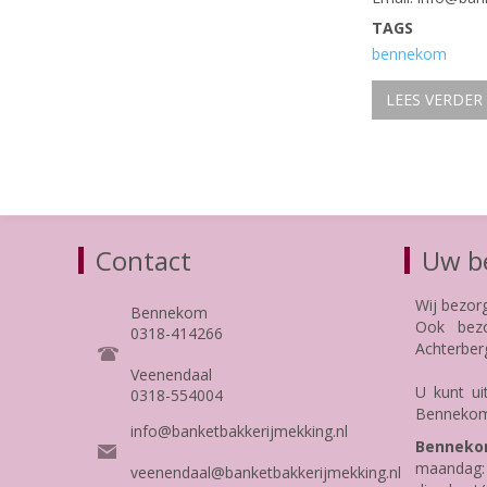
TAGS
bennekom
LEES VERDER
Contact
Uw be
Wij bezor
Bennekom
Ook bezo
0318-414266
Achterber
Veenendaal
U kunt ui
0318-554004
Bennekom
info@banketbakkerijmekking.nl
Benneko
maandag: 
veenendaal@banketbakkerijmekking.nl