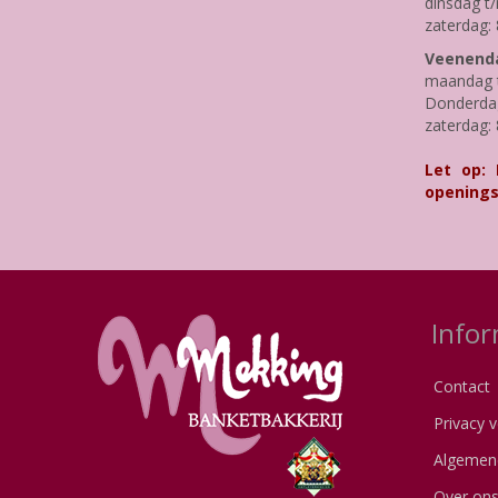
dinsdag t/
zaterdag: 
Veenenda
maandag t
Donderdag 
zaterdag: 
Let op:
openings
Infor
Contact
Privacy v
Algemen
Over on