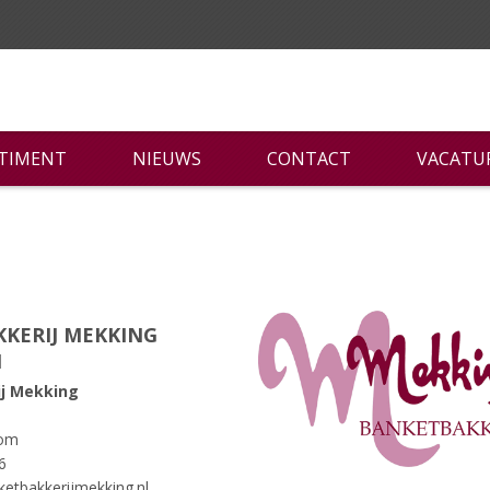
RTIMENT
NIEUWS
CONTACT
VACATU
KERIJ MEKKING
M
j Mekking
kom
6
ketbakkerijmekking.nl