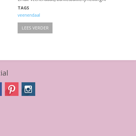
TAGS
veenendaal
LEES VERDER
ial