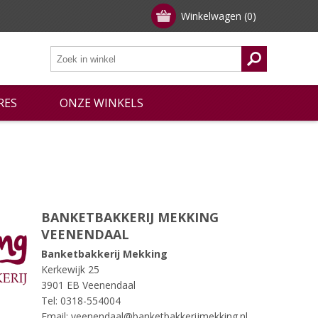
Winkelwagen
(0)
RES
ONZE WINKELS
BANKETBAKKERIJ MEKKING
VEENENDAAL
Banketbakkerij Mekking
Kerkewijk 25
3901 EB Veenendaal
Tel: 0318-554004
Email: veenendaal@banketbakkerijmekking.nl