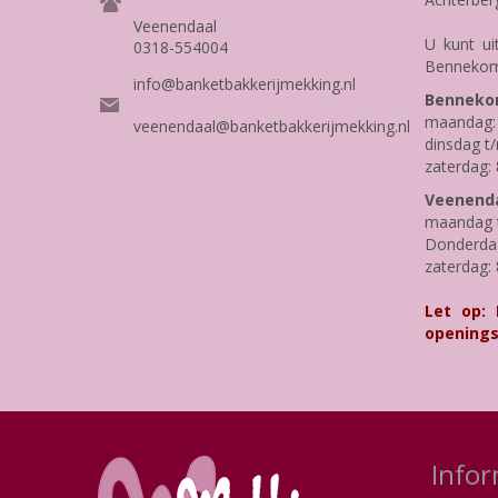
Veenendaal
U kunt ui
0318-554004
Bennekom
info@banketbakkerijmekking.nl
Benneko
maandag: 
veenendaal@banketbakkerijmekking.nl
dinsdag t/
zaterdag: 
Veenenda
maandag t
Donderdag 
zaterdag: 
Let op:
openings
Infor