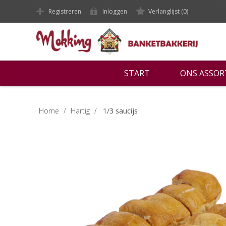
Registreren
Inloggen
Verlanglijst
(0)
START
ONS ASSO
Home
/
Hartig
/
1/3 saucijs