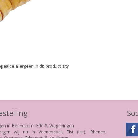
paalde allergeen in dit product zit?
stelling
Soc
gen in Bennekom, Ede & Wageningen
rgen wij nu in Veenendaal, Elst (utr), Rhenen,
g, Overberg, Ederveen & de Klomp.